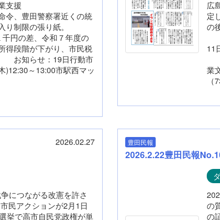
支援、農業支援
広
命令、豊田警察署近くの統
定
立ち入り制限の張り紙。
の
１千円の差、令和７年度の
お
所得段階が下がり、市民税
1
 お知らせ：19日行動市
重
)12:30～13:00市駅西マッ
業
（7
2026.02.27
豊田民報
2026.2.22豊田民報No.1
。戦争につながる改憲を許さ
2
田市民アクションが2月1日
の
総選挙で高市自民党政権が単
の