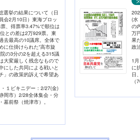
行。総選挙の結果について（日
20
員会2月10日）東海ブロッ
(水
8票、得票率3.47%で順位は
の
1位との差は2万929票。東
万
過去最高の10議席。全体で
果
めに仕掛けられた”高市旋
政
院の3分の2を超える315議
浜
は大変厳しく残念なもので
1
中にした共同による戦いと
に
チ」の政策的訴えで希望あ
日
を開いた。
（7
・１ビキニデー：2/27(金)
岡市）2/28全体集会・分
行進・墓前祭（焼津市）。