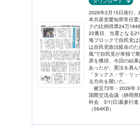
ダウンロード
2026年2月15日発
本共産党愛知県常任委
クの比例得票24万184
22番目、当選となる2
海ブロックで自民党は
は自民党政治延命のた
風”で自民党が単独で衆
席を獲得。今回の結果
あったが、憲法を真ん
「タックス・ザ・リッ
る方向
被災72年・2026年３
国際交流会議（静岡県静
科会 3/1(日)墓参
（564KB）