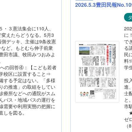
2026.5.3豊田民報No.10
。５・３憲法集会に110人、
2
で変えたらどうなる。5月3
に
西側デッキ、主催は9条改憲
で
ンなど。もとむら伸子前衆
る
豊田市議、牧田みつおみよ
民
の発言多数。
料
への回答④：【こども若者
学
学校区に設置すること⇒
2
備する予定はない。「多様
投
りの推進」の取組をしてい
進
診療所などへの通院がスム
士
んバス・地域バスの運行を
と
線需要や利用実態の把握に
市
直しを図る。
★
ゼ
（8