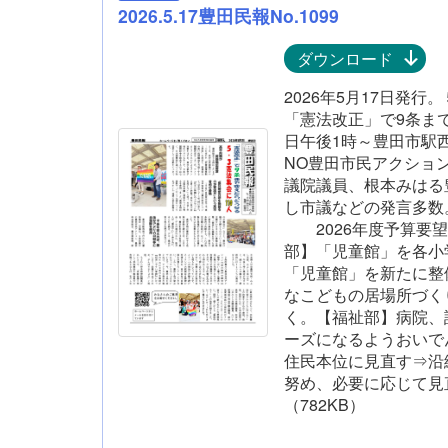
2026.5.17豊田民報No.1099
ダウンロード
2026年5月17日発行
「憲法改正」で9条ま
日午後1時～豊田市駅
NO豊田市民アクショ
議院議員、根本みはる
し市議など
2026年度予算要望
部】「児童館」を各小
「児童館」を新たに整
なこどもの居場所づく
く。【福祉部】病院、
ーズになるようおいで
住民本位に見直す⇒沿
努め、必要に応じて見
（782KB）