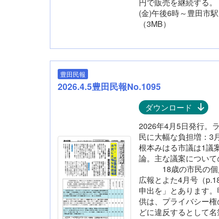
円で販売を継続する。
(金)午後6時～豊田市
（3MB）
豊田民報
2026.4.5豊田民報No.1095
ダウンロード
2026年4月5日発行
民に大幅な負担増：3
根本みはる市議は1議
論。主な議案につい
18歳の市民の個人
広報とよた4月号（p.
申出を」とあります。
供は、プライバシー権
どに違反するとして名