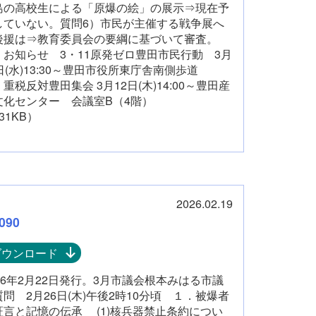
島の高校生による「原爆の絵」の展示⇒現在予
していない。質問6）市民が主催する戦争展へ
後援は⇒教育委員会の要綱に基づいて審査。
知らせ 3・11原発ゼロ豊田市民行動 3月
1日(水)13:30～豊田市役所東庁舎南側歩道
税反対豊田集会 3月12日(木)14:00～豊田産
文化センター 会議室B（4階）
31KB）
2026.02.19
090
ダウンロード
026年2月22日発行。3月市議会根本みはる市議
質問 2月26日(木)午後2時10分頃 １．被爆者
証言と記憶の伝承 (1)核兵器禁止条約につい