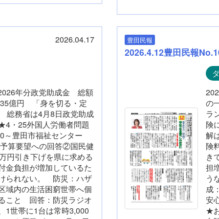
2026.04.17
豊田民報
2026.4.12豊田民報No.1
。2026年分政党助成金 総額
2
135億円 「身を切る・定
の
 総務省は4月8日政党助成
ラ
4・25外国人労働者問題
険
3:30～豊田市福祉センター
解
予算要望への回答②国民健
険
3万円引き下げを県に求める
き
付金負担が増加しているた
担
けられない。 防災：ハザ
う
区域内の生活困窮世帯へ個
成
ること 回答：防災ラジオ
安
1世帯に1台は常時3,000
★お