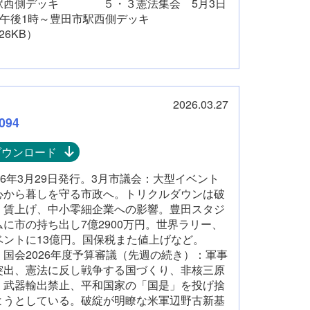
駅西側デッキ ５・３憲法集会 5月3日
日)午後1時～豊田市駅西側デッキ
26KB）
2026.03.27
094
ダウンロード
026年3月29日発行。3月市議会：大型イベント
心から暮しを守る市政へ。トリクルダウンは破
、賃上げ、中小零細企業への影響。豊田スタジ
ムに市の持ち出し7億2900万円。世界ラリー、
ベントに13億円。国保税また値上げなど。
会2026年度予算審議（先週の続き）：軍事
突出、憲法に反し戦争する国づくり、非核三原
、武器輸出禁止、平和国家の「国是」を投げ捨
ようとしている。破綻が明瞭な米軍辺野古新基