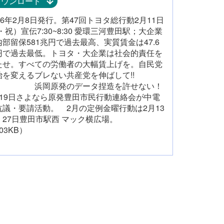
ダウンロード
26年2月8日発行。第47回トヨタ総行動2月11日
・祝）宣伝7:30~8:30 愛環三河豊田駅；大企業
内部留保581兆円で過去最高、実質賃金は47.6
円で過去最低。トヨタ・大企業は社会的責任を
たせ。すべての労働者の大幅賃上げを。自民党
治を変えるブレない共産党を伸ばして!!
岡原発のデータ捏造を許せない！
月19日さよなら原発豊田市民行動連絡会が中電
抗議・要請活動。 2月の定例金曜行動は2月13
、27日豊田市駅西 マック横広場。
03KB）