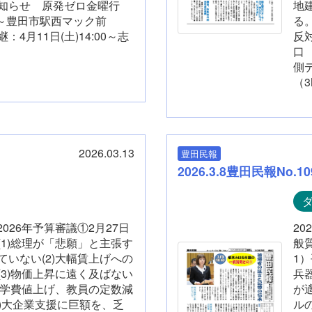
せ 原発ゼロ金曜行
地
8:00～豊田市駅西マック前
る
月11日(土)14:00～志
反対
口 
側
（3
2026.03.13
豊田民報
2026.3.8豊田民報No.10
2026年予算審議①2月27日
2
1)総理が「悲願」と主張す
般
いない(2)大幅賃上げへの
1
3)物価上昇に遠く及ばない
兵
の学費値上げ、教員の定数減
が
(6)大企業支援に巨額を、乏
ル