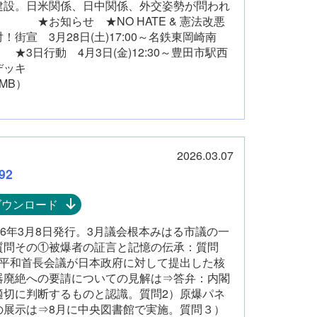
建設。日米関係、日中関係、外交姿勢が問われ
。 ★お知らせ ★NO HATE & 憲法改悪
！街宣 3月28日(土)17:00～名鉄東岡崎南
★3日行動 4月3日(金)12:30～豊田市駅西
デッキ
MB）
2026.03.07
92
ダウンロード
026年3月8日発行。3月議会根本みはる市議の一
質問その①被爆者の証言と記憶の伝承：質問
）平和首長会議が日本政府に対して提出した核
器廃絶への要請についての見解は⇒答弁：内閣
適切に判断するものと認識。質問2）原爆パネ
の展示は⇒8月に中央図書館で実施。質問３）