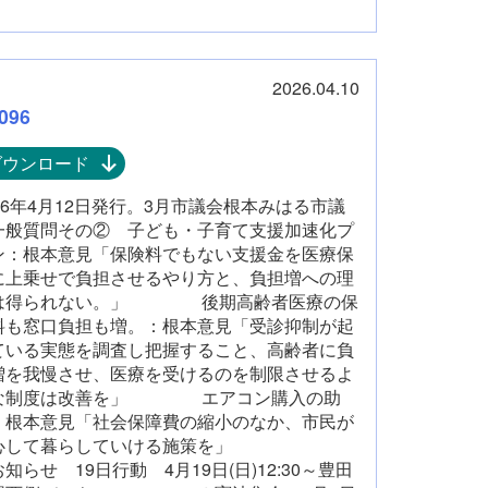
2026.04.10
096
ダウンロード
026年4月12日発行。3月市議会根本みはる市議
一般質問その② 子ども・子育て支援加速化プ
ン：根本意見「保険料でもない支援金を医療保
に上乗せで負担させるやり方と、負担増への理
は得られない。」 後期高齢者医療の保
料も窓口負担も増。：根本意見「受診抑制が起
ている実態を調査し把握すること、高齢者に負
増を我慢させ、医療を受けるのを制限させるよ
な制度は改善を」 エアコン購入の助
：根本意見「社会保障費の縮小のなか、市民が
心して暮らしていける施策を」
知らせ 19日行動 4月19日(日)12:30～豊田