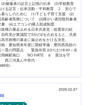
 (2)被爆者の証言と記憶の伝承 (3)学校教育
おける証言・伝承活動・平和教育 ２．安心で
る暮らしのために (1)子ども子育て支援 (2)
期高齢者医療について (3)障がい者控除対象者
定書 (4)エアコンの購入助成制度
市政権の暴走止める日本共産党：総選挙の結
、自民党が衆議院で3分の2を占めるもと、共産
は高市政権の暴走に歯止めをかける決意。
稿：愛知県来年度に開校準備：豊田西高校の
一貫の問題点 緊急街宣 2/21(土)18:00～名
東岡崎駅南口 NO HATE ＆ 憲法を守
！ 西三河真ん中世代
98KB）
2026.02.07
88