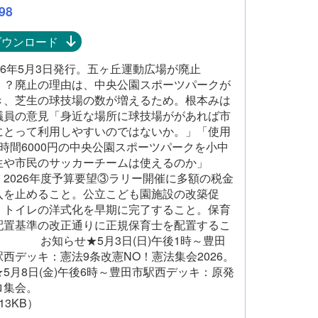
98
ダウンロード
026年5月3日発行。五ヶ丘運動広場が廃止
！？廃止の理由は、中央公園スポーツパークが
き、芝生の球技場の数が増えるため。根本みは
議員の意見「身近な場所に球技場ががあれば市
にとって利用しやすいのではないか。」「使用
1時間6000円の中央公園スポーツパークを小中
生や市民のサッカーチームは使えるのか」
026年度予算要望③ラリー開催に多額の税金
入を止めること。公立こども園施設の改築促
、トイレの洋式化を早期に完了すること。保育
配置基準の改正通りに正規保育士を配置するこ
。 お知らせ★5月3日(日)午後1時～豊田
駅西デッキ：憲法9条改憲NO！憲法集会2026。
5月8日(金)午後6時～豊田市駅西デッキ：原発
ロ集会。
13KB）