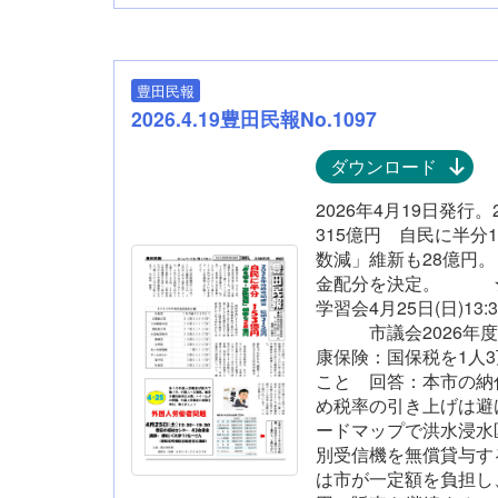
豊田民報
2026.4.19豊田民報No.1097
ダウンロード
2026年4月19日発行
315億円 自民に半分
数減」維新も28億円。
金配分を決定。 ★
学習会4月25日(日)1
市議会2026年度
康保険：国保税を1人
こと 回答：本市の納
め税率の引き上げは避
ードマップで洪水浸水
別受信機を無償貸与す
は市が一定額を負担し、