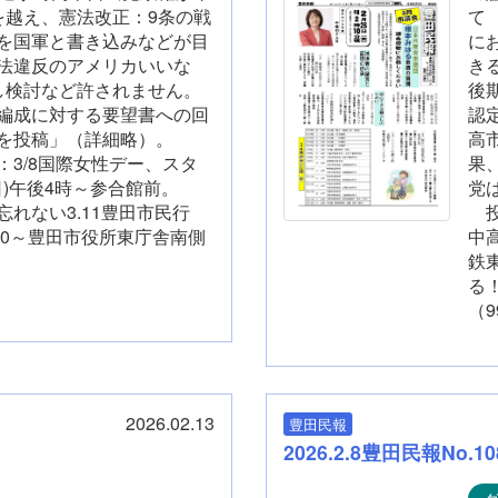
を越え、憲法改正：9条の戦
て
を国軍と書き込みなどが目
に
法違反のアメリカいいな
き
し検討など許されません。
後
に対する要望書への回
認
トを投稿」（詳細略）。
高
国際女性デー、スタ
果
(日)午後4時～参合館前。
党
3.11豊田市民行
投
3:30～豊田市役所東庁舎南側
中高
鉄
る
（9
2026.02.13
豊田民報
2026.2.8豊田民報No.10