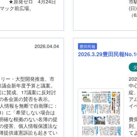
 ★原発ゼロ 4月24日
市
駅マック前広場。
(
（6
2026.04.04
豊田民報
2026.3.29豊田民報No.1
。ラリー・大型開発推進、市
2
月議会新年度予算と議案。
中
案に賛成、17議案に反対討
綻
ての各会派の賛否を表示。
ア
情報を無断で自衛隊に：
イ
18）に「希望しない場合は
国
明確な根拠のない名簿の提
費
の侵害、個人情報保護法な
則
簿提供違憲訴訟も起きてい
て