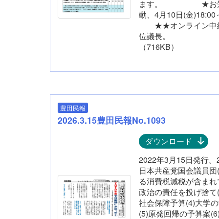
ます。 ★お知ら
動、4月10日(金)1
★★オンライン中継：4
位議長。
（716KB）
豊田民報
2026.3.15豊田民報No.1093
ダウンロード
2022年3月15日発行。
日本共産党国会議員団(
る消費税減税が含まれて
政治の責任を投げ捨て(
社会保障予算(4)大学
(5)原発回帰の予算案