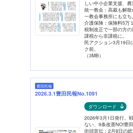
しい中小企業
統一教会：高裁も解散
一教会事務所にも
介護保険：保険料5万
税制改正で一部の方の
課税から非課税に。
民アクション3月19日(木
ク前。
（3MB）
豊田民報
2026.3.1豊田民報No.1091
ダウンロード
2026年3月1日発行
ない、9条改憲NO!豊
街頭宣伝：2月8日の