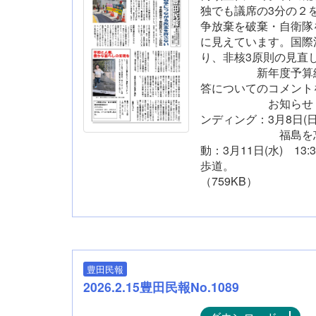
独でも議席の3分の２
争放棄を破棄・自衛隊
に見えています。国際
り、非核3原則の見直
新年度予算編成
答についてのコメン
お知らせ：3/8
ンディング：3月8日
福島を忘れない
動：3月11日(水) 1
歩道。
（759KB）
豊田民報
2026.2.15豊田民報No.1089