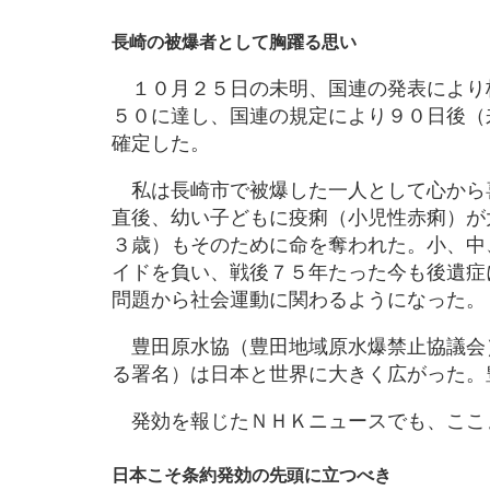
長崎の被爆者として胸躍る思い
１０月２５日の未明、国連の発表により
５０に達し、国連の規定により９０日後（
確定した。
私は長崎市で被爆した一人として心から
直後、幼い子どもに疫痢（小児性赤痢）が
３歳）もそのために命を奪われた。小、中
イドを負い、戦後７５年たった今も後遺症
問題から社会運動に関わるようになった。
豊田原水協（豊田地域原水爆禁止協議会
る署名）は日本と世界に大きく広がった。
発効を報じたＮＨＫニュースでも、ここ
日本こそ条約発効の先頭に立つべき