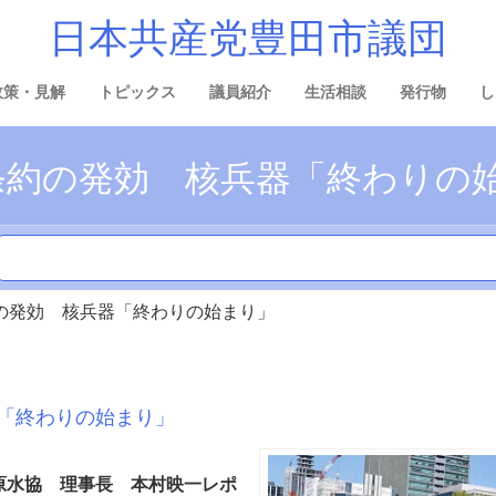
日本共産党豊田市議団
政策・見解
トピックス
議員紹介
生活相談
発行物
し
条約の発効 核兵器「終わりの
の発効 核兵器「終わりの始まり」
「終わりの始まり」
原水協 理事長 本村映一レポ