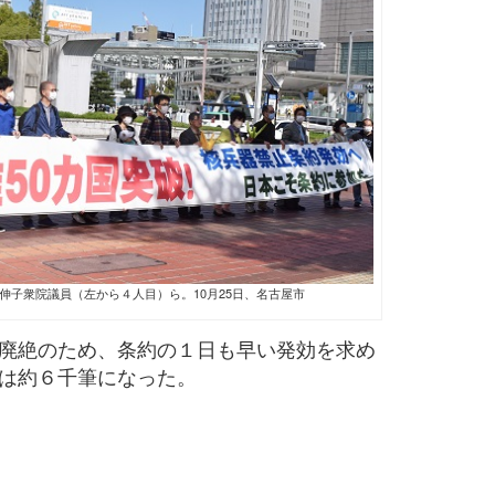
伸子衆院議員（左から４人目）ら。10月25日、名古屋市
廃絶のため、条約の１日も早い発効を求め
は約６千筆になった。