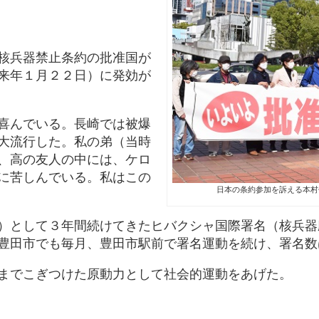
核兵器禁止条約の批准国が
来年１月２２日）に発効が
喜んでいる。長崎では被爆
大流行した。私の弟（当時
、高の友人の中には、ケロ
に苦しんでいる。私はこの
日本の条約参加を訴える本村
）として３年間続けてきたヒバクシャ国際署名（核兵器
豊田市でも毎月、豊田市駅前で署名運動を続け、署名数
までこぎつけた原動力として社会的運動をあげた。