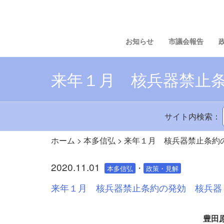
お知らせ
市議会報告
来年１月 核兵器禁止
サイト内検索：
ホーム
>
本多信弘
>
来年１月 核兵器禁止条約
2020.11.01
・
本多信弘
政策・見解
来年１月 核兵器禁止条約の発効 核兵器
豊田