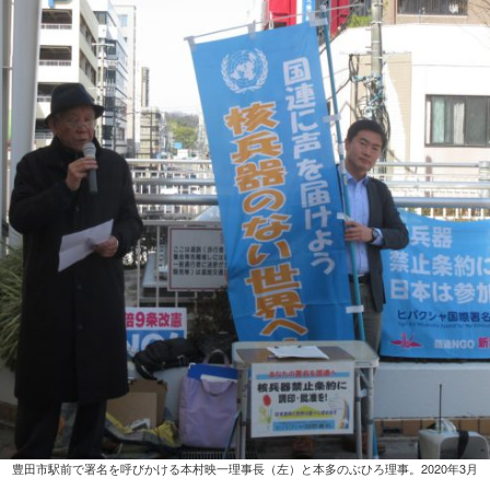
豊田市駅前で署名を呼びかける本村映一理事長（左）と本多のぶひろ理事。2020年3月